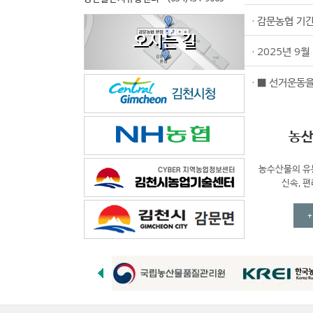
· 감문농협 기
오시는 길
DREAMING 
농촌과 도시가 서로 행복해
농산
농수산물의 유
신속, 편리