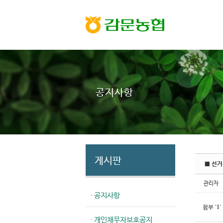
Sketchbook5, 스케치북5
Sketchbook5, 스케치북5
공지사항
게시판
■ 선거
관리자
· 공지사항
첨부
'
'
1
· 개인채무자보호공지