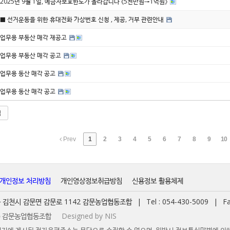
2025년 9월 1일, 예금자보호한도가 올라갑니다 《5천만원→1억원》
■ 선거운동을 위한 휴대전화 가상번호 신청 , 제공, 거부 관련안내
업무용 부동산 매각 재공고
업무용 부동산 매각 공고
업무용 동산 매각 공고
업무용 동산 매각 공고
색
Prev
1
2
3
4
5
6
7
8
9
10
개인정보 처리방침
개인영상정보취급방침
신용정보 활용체제
경북 김천시 감문면 감문로 1142 감문농업협동조합
|
Tel : 054-430-5009
|
Fa
t ⓒ 감문농업협동조합
Designed by NIS