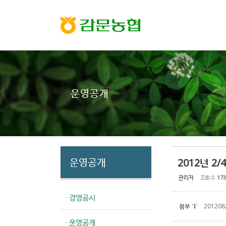
Sketchbook5, 스케치북5
Sketchbook5, 스케치북5
운영공개
운영공개
2012년 2
관리자
조회 수
173
· 경영공시
첨부
'
'
2012082
1
· 운영공개