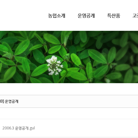
메뉴 건너뛰기
농협소개
운영공개
특산품
고
603] 운영공개
2006.3 운영공개.gul