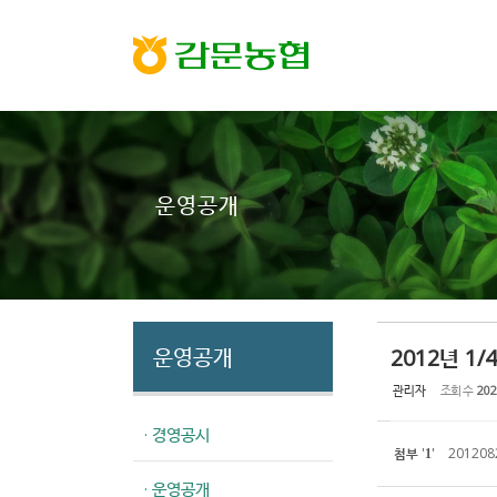
Sketchbook5, 스케치북5
Sketchbook5, 스케치북5
운영공개
운영공개
2012년 1
관리자
조회 수
202
· 경영공시
첨부
'
'
2012082
1
· 운영공개