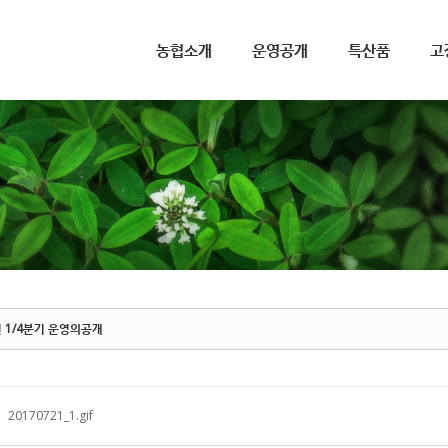
메뉴 건너뛰기
농협소개
운영공개
특산품
고
년 1/4분기 운영의공개
20170721_1.gif