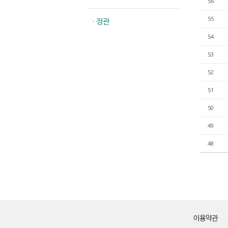
56
55
· 정관
54
53
52
51
50
49
48
이용약관