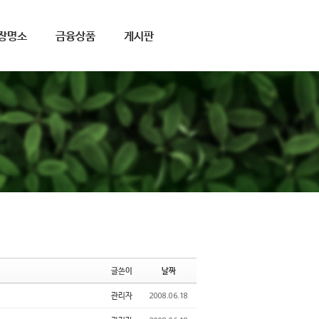
장명소
금융상품
게시판
글쓴이
날짜
관리자
2008.06.18