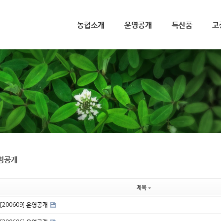
메뉴 건너뛰기
농협소개
운영공개
특산품
고
영공개
제목
[200609] 운영공개