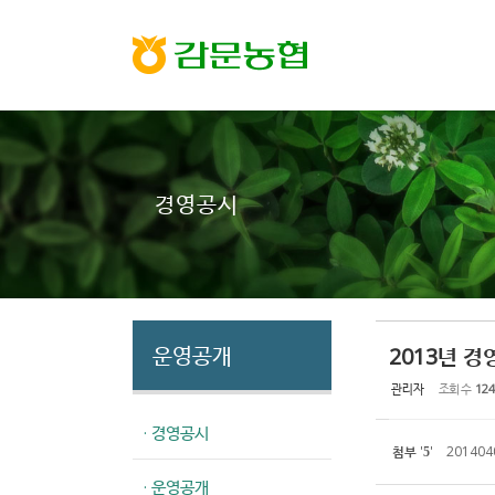
Sketchbook5, 스케치북5
Sketchbook5, 스케치북5
경영공시
운영공개
2013년 
관리자
조회 수
124
· 경영공시
첨부
'
'
2014040
5
· 운영공개