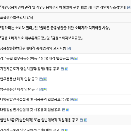
「개인금융채권의 관리 및 개인금융채무자의 보호에 관한 법률」에 따른 개인채무조정안내
조합원가입신청서 양식
『강화되는 소비자 권리』 및 『올바른 금융생활을 위한 소비자가 지켜야할 사항』
『금융소비자보호 내부통제규정』 및 『금융소비자보호규정』
금융상품[보험] 판매대리·중개업자의 고지사항
감문농협 업무용동산(이동주유차) 매각 입찰공고
기간제근로자 영업지원직(경제) 채용 공고
업무용동산 매각 입찰 공고
업무용동산 매각 입찰 공고
태양광발전시설설계 및 시공용역 입찰공고(수정)
태양광발전시설설계 및 시공용역 입찰공고
일반직6급(기술관리직) 또는 일반계약직 직원채용 공고
기간제근로자 영업지원직(경제) 채용 공고