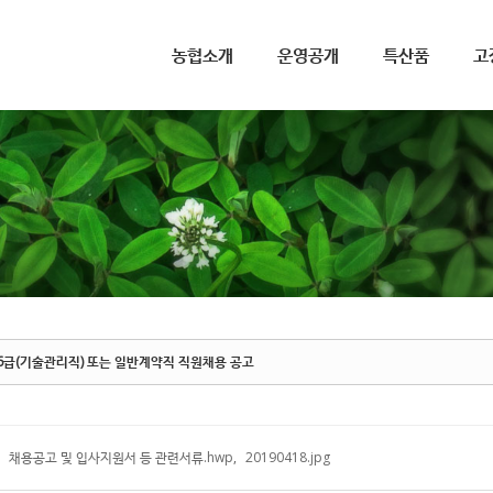
메뉴 건너뛰기
농협소개
운영공개
특산품
고
급(기술관리직) 또는 일반계약직 직원채용 공고
채용공고 및 입사지원서 등 관련서류.hwp
,
20190418.jpg