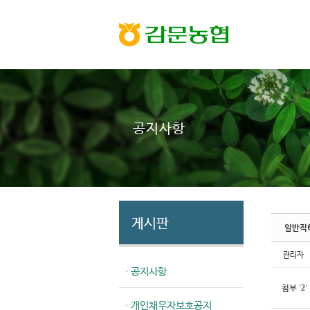
Sketchbook5, 스케치북5
Sketchbook5, 스케치북5
공지사항
게시판
일반직6
관리자
· 공지사항
첨부
'
'
2
· 개인채무자보호공지