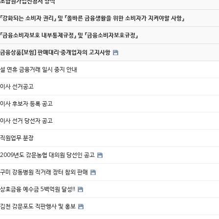
조합원가입신청서 양식
『강화되는 소비자 권리』 및 『올바른 금융생활을 위한 소비자가 지켜야할 사항』
『금융소비자보호 내부통제규정』 및 『금융소비자보호규정』
금융상품[보험] 판매대리·중개업자의 고지사항
설 연휴 금융거래 일시 중지 안내
이사 선거공고
이사 후보자 등록 공고
이사 선거 당선자 공고
직원업무 분장
2009년도 감문농협 대의원 당선인 공고
구미 강동병원 직거래 장터 참외 판매
상호금융 예수금 5백억원 달성!!
김천 감문포도 직판행사 및 홍보