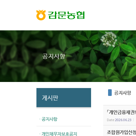
Sketchbook5, 스케치북5
Sketchbook5, 스케치북5
공지사항
공지사항
게시판
「개인금융채권의
· 공지사항
Date
2026.06.23
조합원가입신청
· 개인채무자보호공지