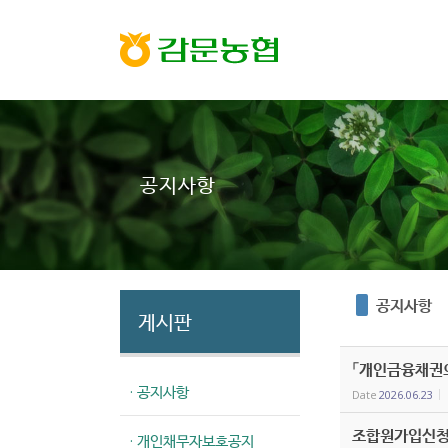
Sketchbook5, 스케치북5
Sketchbook5, 스케치북5
공지사항
공지사항
게시판
「개인금융채권의
· 공지사항
Date
2026.06.23
조합원가입신청
· 개인채무자보호공지