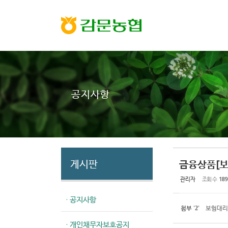
Sketchbook5, 스케치북5
Sketchbook5, 스케치북5
공지사항
게시판
금융상품[보
관리자
조회 수
189
· 공지사항
첨부
'
'
보험대리
2
· 개인채무자보호공지