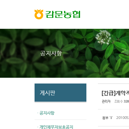
Sketchbook5, 스케치북5
Sketchbook5, 스케치북5
공지사항
게시판
[긴급]계약
관리자
조회 수
328
· 공지사항
첨부
'
'
20100
1
· 개인채무자보호공지