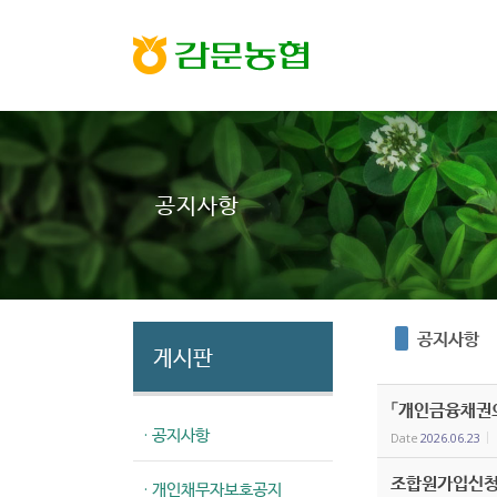
Sketchbook5, 스케치북5
Sketchbook5, 스케치북5
공지사항
공지사항
게시판
「개인금융채권의
· 공지사항
Date
2026.06.23
조합원가입신청
· 개인채무자보호공지