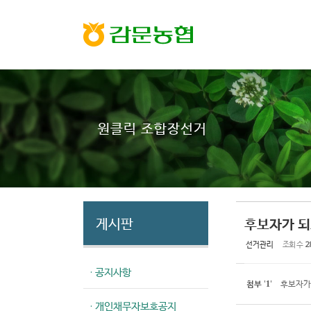
Sketchbook5, 스케치북5
Sketchbook5, 스케치북5
원클릭 조합장선거
게시판
후보자가 되
선거관리
조회 수
2
· 공지사항
첨부
'
'
후보자가
1
· 개인채무자보호공지