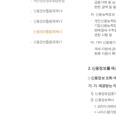
- 개인영상정보취급방침
금융거래 등 상
련된 금액 및 
- 신용정보활용체제V4
라. 신용능력정보
- 신용정보활용체제V3
개인신용능력정보
기업신용능력정보
판매명세·수주실
- 신용정보활용체제V2
관한 사항 등
- 신용정보활용체제V1
마. 기타 신용평가
국세·지방세·관
회복 지원이 확
2. 신용정보를 
□ 신용정보 조회·
가. 가. 제공받는 
1). 신용정보집중기관 :
2). 신용정보회사
○ 코리아크레딧뷰로 : 
○ 나이스평가정보(주) 