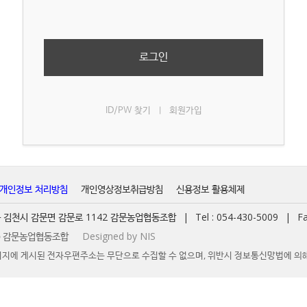
로그인
ID/PW 찾기
회원가입
|
개인정보 처리방침
개인영상정보취급방침
신용정보 활용체제
경북 김천시 감문면 감문로 1142 감문농업협동조합
|
Tel : 054-430-5009
|
Fa
t ⓒ 감문농업협동조합
Designed by NIS
지에 게시된 전자우편주소는 무단으로 수집할 수 없으며, 위반시 정보통신망법에 의