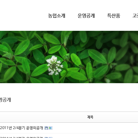
메뉴 건너뛰기
농협소개
운영공개
특산품
고
영공개
제목
2011년 2/4분기 운영의공개