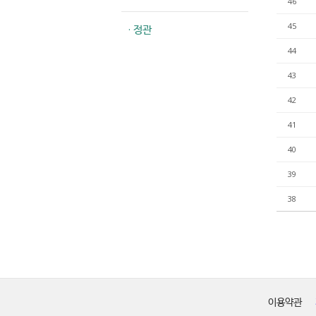
46
45
· 정관
44
43
42
41
40
39
38
이용약관