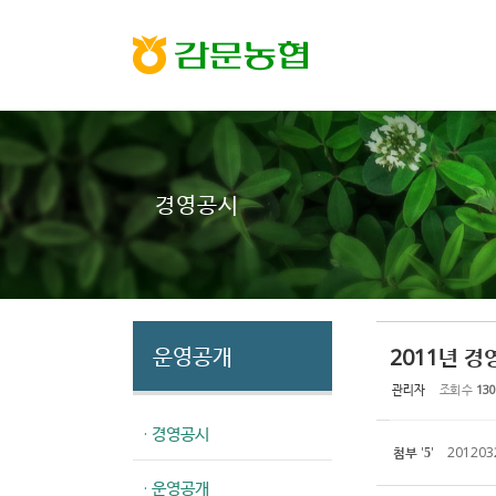
Sketchbook5, 스케치북5
Sketchbook5, 스케치북5
경영공시
운영공개
2011년 
관리자
조회 수
130
· 경영공시
첨부
'
'
2012032
5
· 운영공개