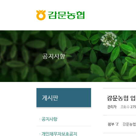
Sketchbook5, 스케치북5
Sketchbook5, 스케치북5
공지사항
게시판
감문농협 업
관리자
조회 수
275
· 공지사항
첨부
'
'
감문농협 
2
· 개인채무자보호공지