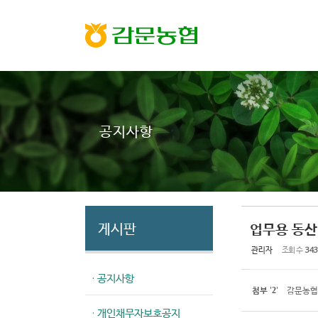
Sketchbook5, 스케치북5
Sketchbook5, 스케치북5
공지사항
게시판
업무용 동산
관리자
조회 수
343
· 공지사항
첨부
'
'
감문농협 
2
· 개인채무자보호공지