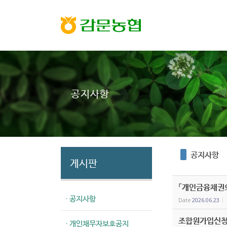
Sketchbook5, 스케치북5
Sketchbook5, 스케치북5
공지사항
공지사항
게시판
「개인금융채권의
· 공지사항
Date
2026.06.23
조합원가입신청
· 개인채무자보호공지