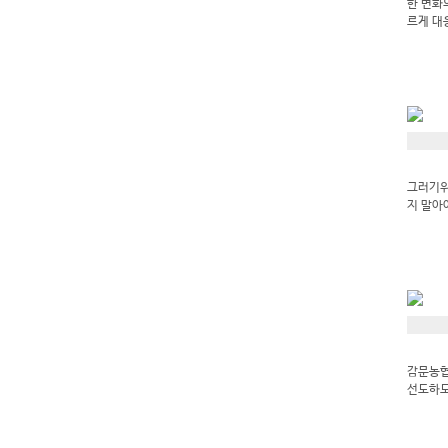
한 변화
르게 대
그러기위
지 말아
감문농협
선도하도