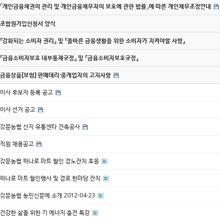
「개인금융채권의 관리 및 개인금융채무자의 보호에 관한 법률」에 따른 개인채무조정안내
조합원가입신청서 양식
『강화되는 소비자 권리』 및 『올바른 금융생활을 위한 소비자가 지켜야할 사항』
『금융소비자보호 내부통제규정』 및 『금융소비자보호규정』
금융상품[보험] 판매대리·중개업자의 고지사항
이사 후보자 등록 공고
이사 선거 공고
감문농협 산지 유통센타 건축공사
직원 채용공고
감문농협 하나로 마트 할인 경노잔치 호응
하나로 마트 할인행사 및 경로 한마당 잔치
감문농협 농민신문에 소개 2012-04-23
건강한 삶을 위한 기 에너지 충전 특강