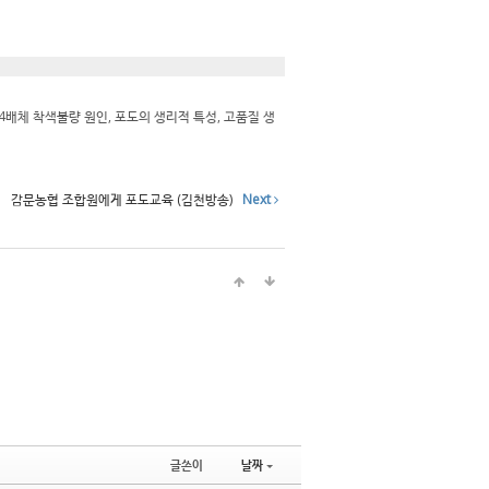
배체 착색불량 원인, 포도의 생리적 특성, 고품질 생
감문농협 조합원에게 포도교육 (김천방송)
Next
글쓴이
날짜