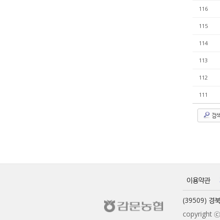
116
115
114
113
112
111
검
이용약관
(39509) 
copyrigh