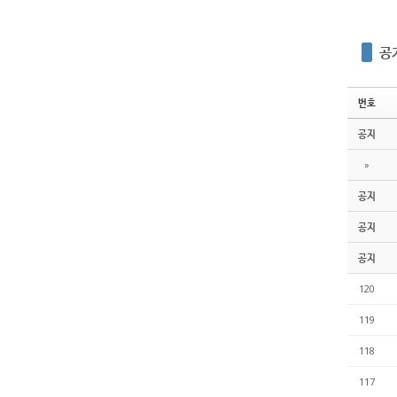
공
번호
공지
»
공지
공지
공지
120
119
118
117