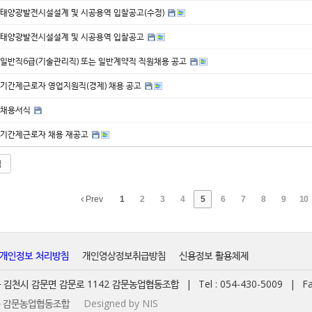
태양광발전시설설계 및 시공용역 입찰공고(수정)
태양광발전시설설계 및 시공용역 입찰공고
일반직6급(기술관리직) 또는 일반계약직 직원채용 공고
기간제근로자 영업지원직(경제) 채용 공고
채용서식
기간제근로자 채용 재공고
색
Prev
1
2
3
4
5
6
7
8
9
10
개인정보 처리방침
개인영상정보취급방침
신용정보 활용체제
경북 김천시 감문면 감문로 1142 감문농업협동조합
|
Tel : 054-430-5009
|
Fa
t ⓒ 감문농업협동조합
Designed by NIS