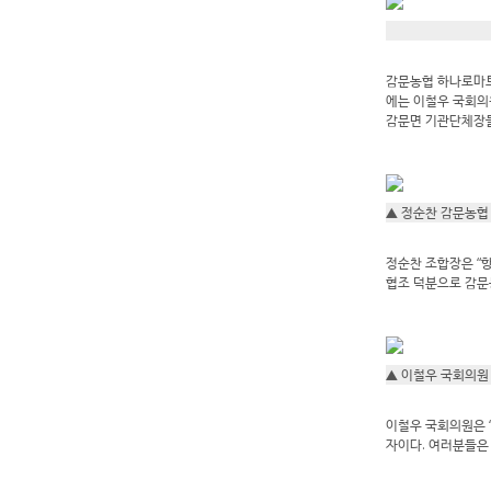
감문농협 하나로마트
에는 이철우 국회의
감문면 기관단체장들
▲ 정순찬 감문농협
정순찬 조합장은 “
협조 덕분으로 감문농
▲ 이철우 국회의원
이철우 국회의원은 
자이다. 여러분들은