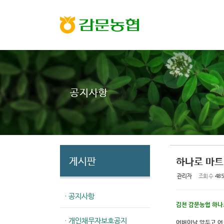
Sketchbook5, 스케치북5
Sketchbook5, 스케치북5
공지사항
게시판
하나로 마트
관리자
조회 수
485
· 공지사항
김천 감문농협 하
· 개인채무자보호공지
어버이날 앞두고 어