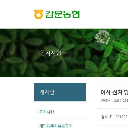
Sketchbook5, 스케치북5
Sketchbook5, 스케치북5
공지사항
게시판
이사 선거 
관리자
조회 수
276
· 공지사항
첨부
'
'
201302
1
· 개인채무자보호공지