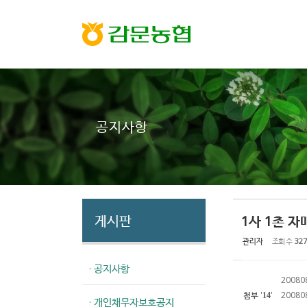
Sketchbook5, 스케치북5
Sketchbook5, 스케치북5
공지사항
게시판
1사 1촌 
관리자
조회 수
327
· 공지사항
200808
첨부
'
'
20080
14
· 개인채무자보호공지