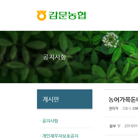
Sketchbook5, 스케치북5
Sketchbook5, 스케치북5
공지사항
게시판
농어가목돈마
관리자
조회 수
238
· 공지사항
첨부
'
'
2016010
1
· 개인채무자보호공지